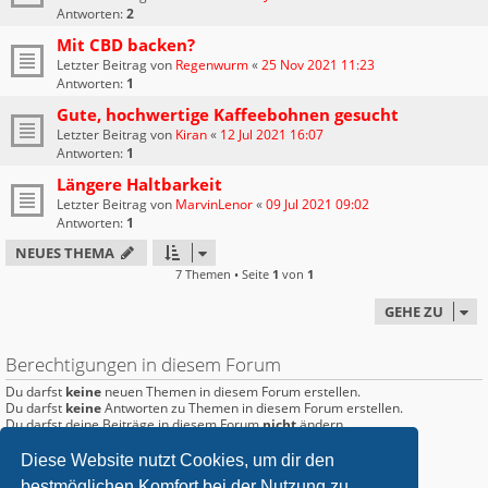
Antworten:
2
Mit CBD backen?
Letzter Beitrag von
Regenwurm
«
25 Nov 2021 11:23
Antworten:
1
Gute, hochwertige Kaffeebohnen gesucht
Letzter Beitrag von
Kiran
«
12 Jul 2021 16:07
Antworten:
1
Längere Haltbarkeit
Letzter Beitrag von
MarvinLenor
«
09 Jul 2021 09:02
Antworten:
1
NEUES THEMA
7 Themen • Seite
1
von
1
GEHE ZU
Berechtigungen in diesem Forum
Du darfst
keine
neuen Themen in diesem Forum erstellen.
Du darfst
keine
Antworten zu Themen in diesem Forum erstellen.
Du darfst deine Beiträge in diesem Forum
nicht
ändern.
Du darfst deine Beiträge in diesem Forum
nicht
löschen.
Du darfst
keine
Dateianhänge in diesem Forum erstellen.
Diese Website nutzt Cookies, um dir den
bestmöglichen Komfort bei der Nutzung zu