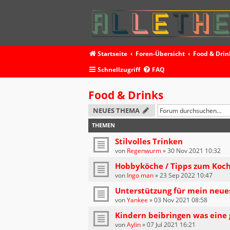
Startseite
Foren-Übersicht
Food & Drin
Schnellzugriff
FAQ
Food & Drinks
NEUES THEMA
THEMEN
Stilvolles Trinken
von
Regenwurm
»
30 Nov 2021 10:32
Hobbyköche / Tipps zum Koc
von
Ingo man
»
23 Sep 2022 10:47
Unterstützung für mein neue
von
Yankee
»
03 Nov 2021 08:58
Kindern beibringen was eine 
von
Aylin
»
07 Jul 2021 16:21