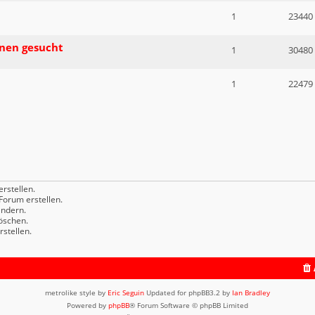
1
23440
nen gesucht
1
30480
1
22479
rstellen.
orum erstellen.
ndern.
öschen.
stellen.
metrolike style by
Eric Seguin
Updated for phpBB3.2 by
Ian Bradley
Powered by
phpBB
® Forum Software © phpBB Limited