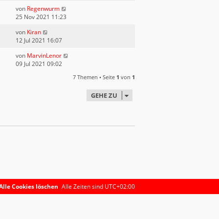
von
Regenwurm
25 Nov 2021 11:23
von
Kiran
12 Jul 2021 16:07
von
MarvinLenor
09 Jul 2021 09:02
7 Themen • Seite
1
von
1
GEHE ZU
Alle Cookies löschen
Alle Zeiten sind
UTC+02:00