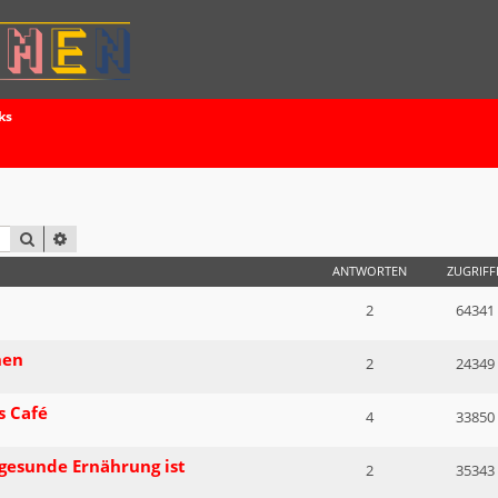
ks
SUCHE
ERWEITERTE SUCHE
ANTWORTEN
ZUGRIFF
2
64341
hen
2
24349
s Café
4
33850
gesunde Ernährung ist
2
35343