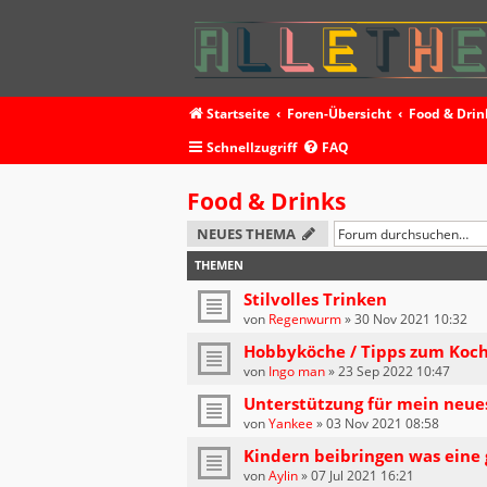
Startseite
Foren-Übersicht
Food & Drin
Schnellzugriff
FAQ
Food & Drinks
NEUES THEMA
THEMEN
Stilvolles Trinken
von
Regenwurm
»
30 Nov 2021 10:32
Hobbyköche / Tipps zum Koc
von
Ingo man
»
23 Sep 2022 10:47
Unterstützung für mein neue
von
Yankee
»
03 Nov 2021 08:58
Kindern beibringen was eine 
von
Aylin
»
07 Jul 2021 16:21