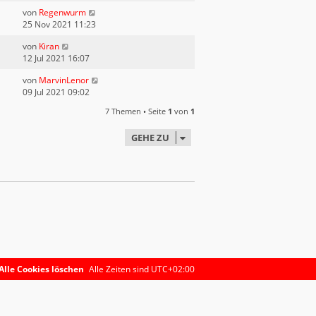
von
Regenwurm
25 Nov 2021 11:23
von
Kiran
12 Jul 2021 16:07
von
MarvinLenor
09 Jul 2021 09:02
7 Themen • Seite
1
von
1
GEHE ZU
Alle Cookies löschen
Alle Zeiten sind
UTC+02:00