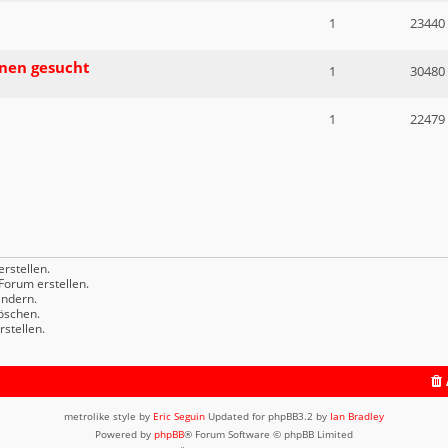
1
23440
nen gesucht
1
30480
1
22479
rstellen.
orum erstellen.
ndern.
öschen.
stellen.
metrolike style by
Eric Seguin
Updated for phpBB3.2 by
Ian Bradley
Powered by
phpBB
® Forum Software © phpBB Limited