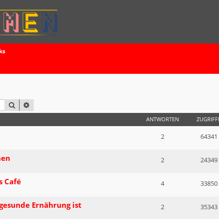
ks
SUCHE
ERWEITERTE SUCHE
ANTWORTEN
ZUGRIFF
2
64341
hen
2
24349
s Café
4
33850
gesunde Ernährung ist
2
35343