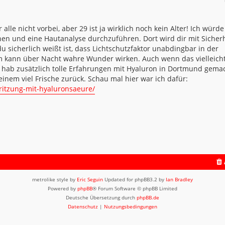
lle nicht vorbei, aber 29 ist ja wirklich noch kein Alter! Ich würde
en und eine Hautanalyse durchzuführen. Dort wird dir mit Sicherh
 sicherlich weißt ist, dass Lichtschutzfaktor unabdingbar in der
m kann über Nacht wahre Wunder wirken. Auch wenn das vielleicht
h hab zusätzlich tolle Erfahrungen mit Hyaluron in Dortmund gema
einem viel Frische zurück. Schau mal hier war ich dafür:
ritzung-mit-hyaluronsaeure/
metrolike style by
Eric Seguin
Updated for phpBB3.2 by
Ian Bradley
Powered by
phpBB
® Forum Software © phpBB Limited
Deutsche Übersetzung durch
phpBB.de
Datenschutz
|
Nutzungsbedingungen