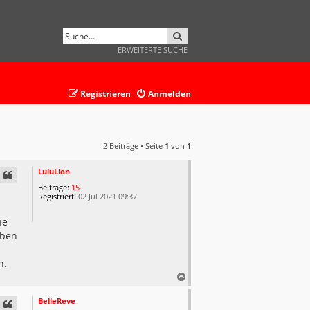
SUCHE
ERWEITERTE SUCHE
Registrieren
Anmelden
2 Beiträge • Seite
1
von
1
LuluLion
Beiträge:
15
Registriert:
02 Jul 2021 09:37
he
aben
n.
N
a
c
BelleReve