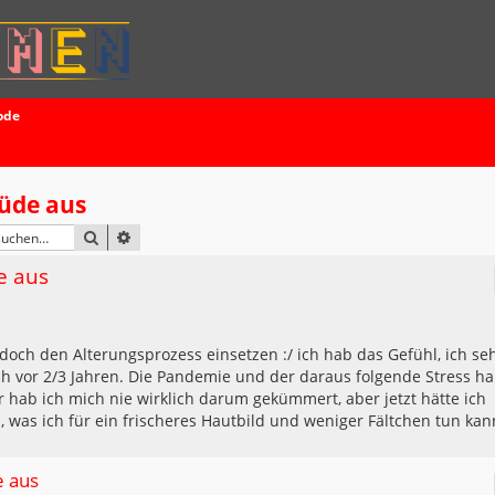
ode
müde aus
SUCHE
ERWEITERTE SUCHE
e aus
h doch den Alterungsprozess einsetzen :/ ich hab das Gefühl, ich se
ch vor 2/3 Jahren. Die Pandemie und der daraus folgende Stress h
r hab ich mich nie wirklich darum gekümmert, aber jetzt hätte ich
was ich für ein frischeres Hautbild und weniger Fältchen tun kan
e aus