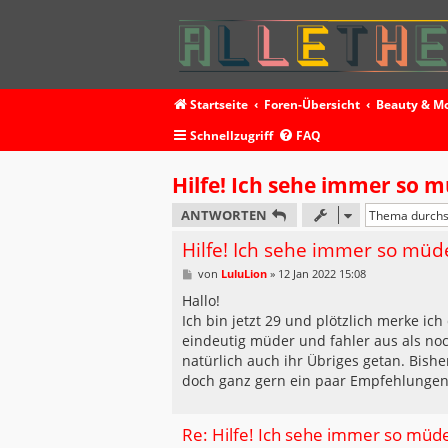
Startseite
Foren-Übersicht
Beauty & M
Schnellzugriff
FAQ
Hilfe! Ich sehe immer so 
ANTWORTEN
Hilfe! Ich sehe immer so müd
B
von
LuluLion
»
12 Jan 2022 15:08
e
i
Hallo!
t
Ich bin jetzt 29 und plötzlich merke ic
r
a
eindeutig müder und fahler aus als no
g
natürlich auch ihr Übriges getan. Bishe
doch ganz gern ein paar Empfehlungen, 
Re: Hilfe! Ich sehe immer so müd