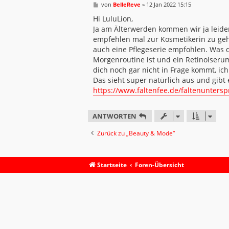
B
von
BelleReve
»
12 Jan 2022 15:15
e
i
Hi LuluLion,
t
Ja am Älterwerden kommen wir ja leider a
r
a
empfehlen mal zur Kosmetikerin zu geh
g
auch eine Pflegeserie empfohlen. Was du
Morgenroutine ist und ein Retinolseru
dich noch gar nicht in Frage kommt, ic
Das sieht super natürlich aus und gibt 
https://www.faltenfee.de/faltenuntersp
ANTWORTEN
Zurück zu „Beauty & Mode“
Startseite
Foren-Übersicht