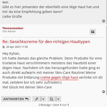
war.
Gibt es hier jemanden der ebenfalls eine ölige Haut hat und
mir da eine Empfehlung geben kann?
Liebe Grüße
Themenmeister
Site Admin
Re: Gesichtscreme für den richtigen Hauttypen
B
26 Apr 2023 11:50
e
i
Hey Kylian,
t
ich hatte damals das gleiche Problem. Denn Produkte für eine
r
a
trockene Haut verschlimmern meistens das Hautbild einer
g
öligen Haut. Nachdem ich das herausgefunden hatte ging es
auch direkt aufwärts mit meiner Skin-Care Routine! Meine
Produkte mit Erklärung
creme gegen ölige haut
verlinke ich dir
mal, seitdem bin ich sehr zufrieden:)
Viel Glück mit deiner Skin-Care
ANTWORTEN
2 Beiträge • Seite
1
von
1