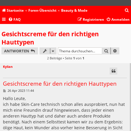
Startseite
Foren-Übersicht
Beauty & Mode
FAQ
Registrieren
Anmelden
c
Gesichtscreme für den richtigen
Hauttypen
SUCHE
ERWEIT
ANTWORTEN
2 Beiträge • Seite
1
von
1
Kylian
Gesichtscreme für den richtigen Hauttypen
B
26 Apr 2023 11:44
e
i
Hallo Leute,
t
ich habe Skin-Care technisch schon alles ausprobiert, nun hat
r
a
mich eine Freundin drauf hingewiesen, dass jeder einen
g
anderen Hauttyp hat und daher auch andere Produkte
benötigt. Nach einem Selbsttest kamen wir zu dem Ergebnis:
ölige Haut, kein Wunder also vorher keine Besserung in Sicht