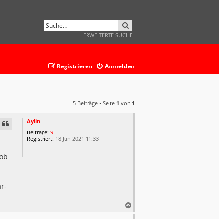
SUCHE
ERWEITERTE SUCHE
Registrieren
Anmelden
5 Beiträge • Seite
1
von
1
Aylin
Beiträge:
9
Registriert:
18 Jun 2021 11:33
 ob
r-
N
a