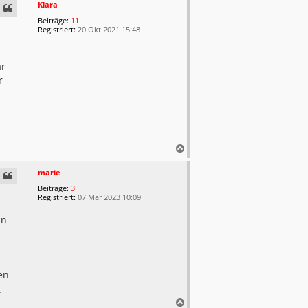
c
Klara
h
Beiträge:
11
o
Registriert:
20 Okt 2021 15:48
b
e
n
ar
r
N
a
c
marie
h
Beiträge:
3
o
Registriert:
07 Mär 2023 10:09
b
e
an
n
en
.
N