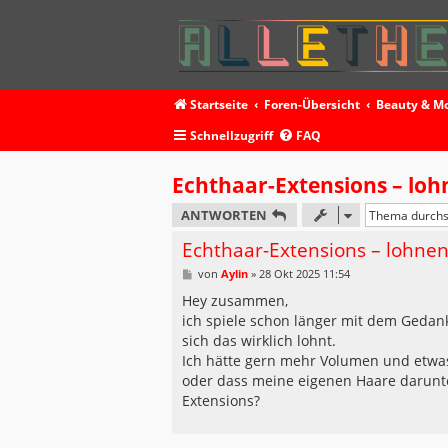
Startseite
Foren-Übersicht
Beauty & M
Schnellzugriff
FAQ
Echthaar-Extensions – lohn
ANTWORTEN
Echthaar-Extensions – lohnen 
B
von
Aylin
»
28 Okt 2025 11:54
e
i
Hey zusammen,
t
ich spiele schon länger mit dem Gedank
r
a
sich das wirklich lohnt.
g
Ich hätte gern mehr Volumen und etwas
oder dass meine eigenen Haare darunte
Extensions?