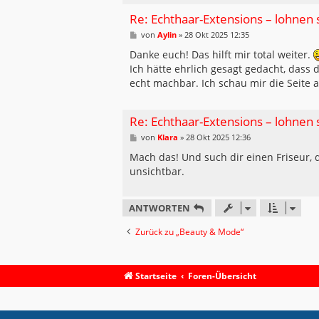
Re: Echthaar-Extensions – lohnen s
B
von
Aylin
»
28 Okt 2025 12:35
e
i
Danke euch! Das hilft mir total weiter.
t
Ich hätte ehrlich gesagt gedacht, dass d
r
a
echt machbar. Ich schau mir die Seite au
g
Re: Echthaar-Extensions – lohnen s
B
von
Klara
»
28 Okt 2025 12:36
e
i
Mach das! Und such dir einen Friseur, 
t
unsichtbar.
r
a
g
ANTWORTEN
Zurück zu „Beauty & Mode“
Startseite
Foren-Übersicht