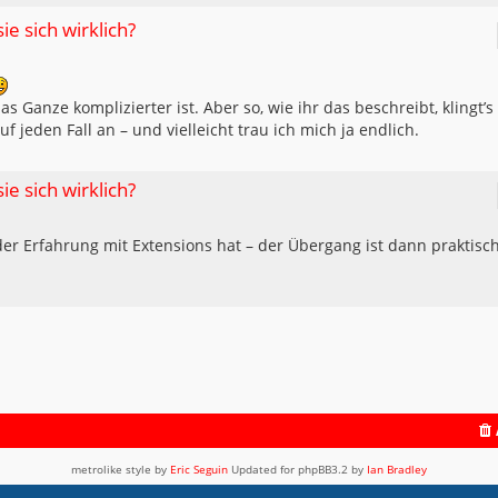
ie sich wirklich?
as Ganze komplizierter ist. Aber so, wie ihr das beschreibt, klingt’s
f jeden Fall an – und vielleicht trau ich mich ja endlich.
ie sich wirklich?
der Erfahrung mit Extensions hat – der Übergang ist dann praktisc
metrolike style by
Eric Seguin
Updated for phpBB3.2 by
Ian Bradley
Powered by
phpBB
® Forum Software © phpBB Limited