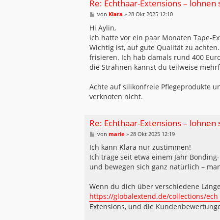
Re: Echthaar-Extensions – lohnen s
B
von
Klara
»
28 Okt 2025 12:10
e
i
Hi Aylin,
t
ich hatte vor ein paar Monaten Tape-Ext
r
a
Wichtig ist, auf gute Qualität zu achten
g
frisieren. Ich hab damals rund 400 Euro 
die Strähnen kannst du teilweise mehrf
Achte auf silikonfreie Pflegeprodukte 
verknoten nicht.
Re: Echthaar-Extensions – lohnen s
B
von
marie
»
28 Okt 2025 12:19
e
i
Ich kann Klara nur zustimmen!
t
Ich trage seit etwa einem Jahr Bonding-
r
a
und bewegen sich ganz natürlich – man
g
Wenn du dich über verschiedene Längen
https://globalextend.de/collections/ech 
Extensions, und die Kundenbewertungen