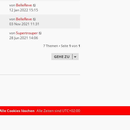
von
BelleReve
12 Jan 2022 15:15
von
BelleReve
03 Nov 2021 11:31
von
Supertrouper
28 Jun 2021 14:06
7 Themen • Seite
1
von
1
GEHE ZU
Alle Cookies löschen
Alle Zeiten sind
UTC+02:00