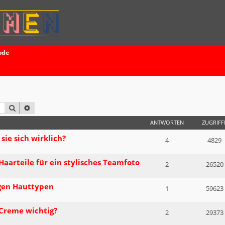
ode
SUCHE
ERWEITERTE SUCHE
ANTWORTEN
ZUGRIFF
sie sich wirklich?
4
4829
Haarteile für ein stylisches Teamfoto
2
26520
igen Hauttypen
1
59623
 Creme wichtig?
2
29373