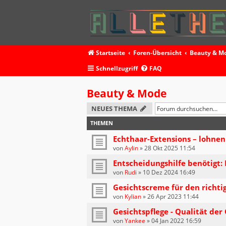
Startseite
Foren-Übersicht
Beauty & M
Schnellzugriff
FAQ
Beauty & Mode
NEUES THEMA
THEMEN
Echthaar-Extensions – lohnen 
von
Aylin
»
28 Okt 2025 11:54
Entscheidungshilfe benötigt: 
von
Rudi
»
10 Dez 2024 16:49
Gesichtscreme für den richt
von
Kylian
»
26 Apr 2023 11:44
Gesichtspflege - Qualität der
von
Yankee
»
04 Jan 2022 16:59