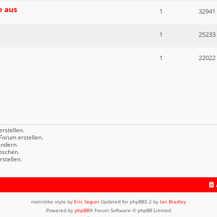
e aus
1
32941
1
25233
1
22022
rstellen.
orum erstellen.
ndern.
öschen.
stellen.
metrolike style by
Eric Seguin
Updated for phpBB3.2 by
Ian Bradley
Powered by
phpBB
® Forum Software © phpBB Limited