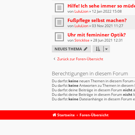
Hilfe! Ich sehe immer so müd
von
LuluLion
»
12 Jan 2022 15:08
Fußpflege selbst machen?
von
LuluLion
»
03 Nov 2021 11:27
Uhr mit femininer Optik?
von
Stricklise
»
28 Jun 2021 12:31
NEUES THEMA
Zurück zur Foren-Übersicht
Berechtigungen in diesem Forum
Du darfst
keine
neuen Themen in diesem Forum e
Du darfst
keine
Antworten zu Themen in diesem F
Du darfst deine Beiträge in diesem Forum
nicht
ä
Du darfst deine Beiträge in diesem Forum
nicht
l
Du darfst
keine
Dateianhänge in diesem Forum er
Startseite
Foren-Übersicht