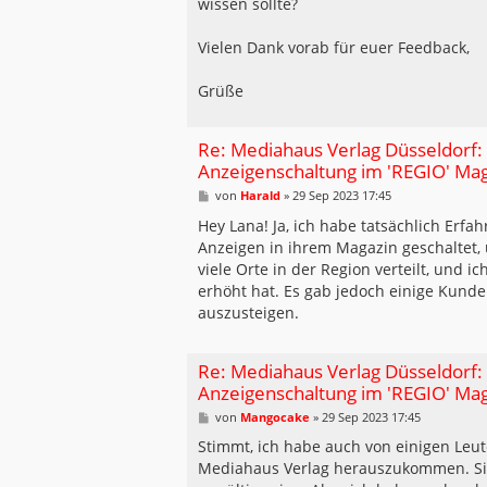
wissen sollte?
Vielen Dank vorab für euer Feedback,
Grüße
Re: Mediahaus Verlag Düsseldorf:
Anzeigenschaltung im 'REGIO' Ma
B
von
Harald
»
29 Sep 2023 17:45
e
i
Hey Lana! Ja, ich habe tatsächlich Er
t
Anzeigen in ihrem Magazin geschaltet,
r
a
viele Orte in der Region verteilt, und i
g
erhöht hat. Es gab jedoch einige Kund
auszusteigen.
Re: Mediahaus Verlag Düsseldorf:
Anzeigenschaltung im 'REGIO' Ma
B
von
Mangocake
»
29 Sep 2023 17:45
e
i
Stimmt, ich habe auch von einigen Leut
t
Mediahaus Verlag herauszukommen. Sie
r
a