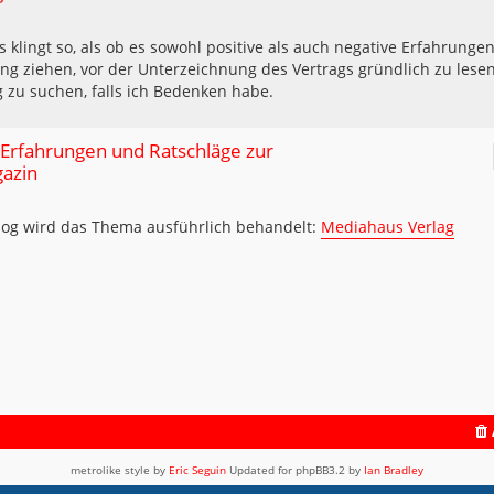
 klingt so, als ob es sowohl positive als auch negative Erfahrunge
ung ziehen, vor der Unterzeichnung des Vertrags gründlich zu lese
 zu suchen, falls ich Bedenken habe.
 Erfahrungen und Ratschläge zur
gazin
log wird das Thema ausführlich behandelt:
Mediahaus Verlag
metrolike style by
Eric Seguin
Updated for phpBB3.2 by
Ian Bradley
Powered by
phpBB
® Forum Software © phpBB Limited