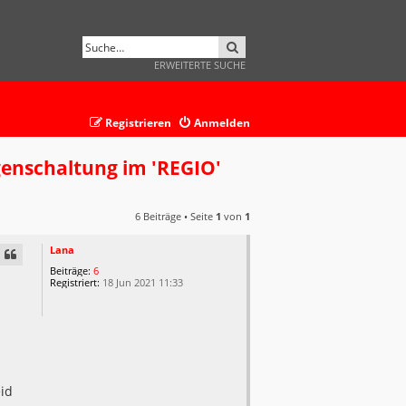
SUCHE
ERWEITERTE SUCHE
Registrieren
Anmelden
genschaltung im 'REGIO'
6 Beiträge • Seite
1
von
1
Lana
Beiträge:
6
Registriert:
18 Jun 2021 11:33
eid