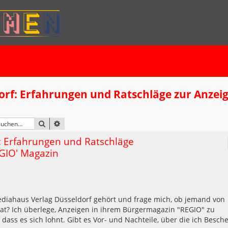
rf: Erfahrungen und Ratschläge zur Anzei
SUCHE
ERWEITERTE SUCHE
: Erfahrungen und Ratschläge
EGIO' Magazin
 Mediahaus Verlag Düsseldorf gehört und frage mich, ob jemand von
t? Ich überlege, Anzeigen in ihrem Bürgermagazin "REGIO" zu
 dass es sich lohnt. Gibt es Vor- und Nachteile, über die ich Besch