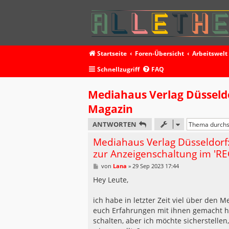
Startseite
Foren-Übersicht
Arbeitswelt
Schnellzugriff
FAQ
Mediahaus Verlag Düsseldo
Magazin
ANTWORTEN
Mediahaus Verlag Düsseldorf
zur Anzeigenschaltung im 'R
B
von
Lana
»
29 Sep 2023 17:44
e
i
Hey Leute,
t
r
a
ich habe in letzter Zeit viel über den
g
euch Erfahrungen mit ihnen gemacht ha
schalten, aber ich möchte sicherstellen,