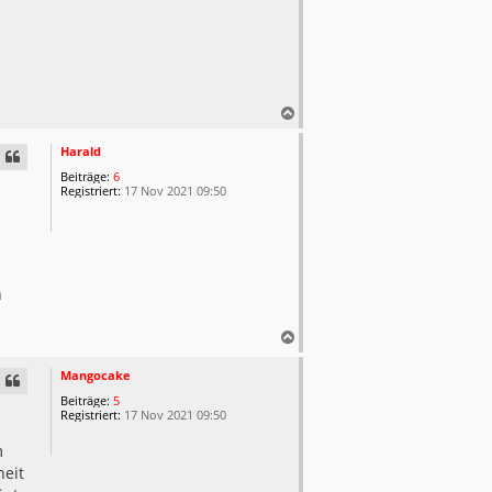
N
a
c
Harald
h
Beiträge:
6
o
Registriert:
17 Nov 2021 09:50
b
e
n
n
N
a
c
Mangocake
h
Beiträge:
5
o
Registriert:
17 Nov 2021 09:50
b
e
m
n
eit