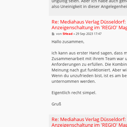
ungültig seien. Aber ich habe auch geh
g
also Uneinigkeit in dieser Angelegenhei
Re: Mediahaus Verlag Düsseldorf:
Anzeigenschaltung im 'REGIO' Ma
B
von
5Head
»
29 Sep 2023 17:47
e
i
Hallo zusammen,
t
r
a
ich kann aus erster Hand sagen, dass 
g
Zusammenarbeit mit ihrem Team war un
Anforderungen zu erfüllen. Die Kombin
Meinung nach gut funktioniert. Aber wi
Wenn du unzufrieden bist, ist es am be
unternommen werden.
Eigentlich recht simpel.
Gruß
Re: Mediahaus Verlag Düsseldorf:
Anzeigenschaltung im 'REGIO' Ma