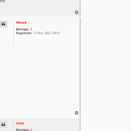
int
N
a
c
5Head
h
Beiträge:
3
o
Registriert:
17 Nov 2021 09:51
b
e
n
N
a
c
Lana
h
Beiträge:
6