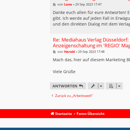
B
von
Lana
»
29 Sep 2023 17:47
e
i
Danke euch allen für eure Antworten! Es
t
gibt. Ich werde auf jeden Fall in Erwäg
r
a
und den direkten Dialog mit dem Verlag
g
Re: Mediahaus Verlag Düsseldorf:
Anzeigenschaltung im 'REGIO' Ma
B
von
Harald
»
29 Sep 2023 17:48
e
i
Mach das, hier auf diesem Marketing B
t
r
a
Viele Grüße
g
ANTWORTEN
Zurück zu „Arbeitswelt“
Startseite
Foren-Übersicht