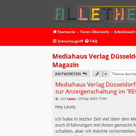
Startseite
Foren-Übersicht
Arbeitswelt
Schnellzugriff
FAQ
Mediahaus Verlag Düsseldo
Magazin
ANTWORTEN
Mediahaus Verlag Düsseldorf
zur Anzeigenschaltung im 'R
B
von
Lana
»
29 Sep 2023 17:44
e
i
Hey Leute,
t
r
a
ich habe in letzter Zeit viel über den
g
euch Erfahrungen mit ihnen gemacht ha
schalten, aber ich möchte sicherstellen,