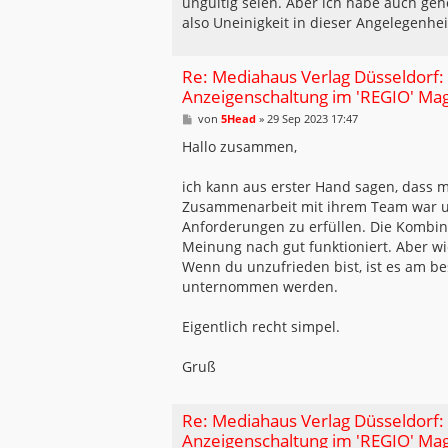
ungültig seien. Aber ich habe auch geh
g
also Uneinigkeit in dieser Angelegenhei
Re: Mediahaus Verlag Düsseldorf:
Anzeigenschaltung im 'REGIO' Ma
B
von
5Head
»
29 Sep 2023 17:47
e
i
Hallo zusammen,
t
r
a
ich kann aus erster Hand sagen, dass 
g
Zusammenarbeit mit ihrem Team war un
Anforderungen zu erfüllen. Die Kombin
Meinung nach gut funktioniert. Aber wi
Wenn du unzufrieden bist, ist es am be
unternommen werden.
Eigentlich recht simpel.
Gruß
Re: Mediahaus Verlag Düsseldorf:
Anzeigenschaltung im 'REGIO' Ma