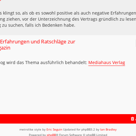
 klingt so, als ob es sowohl positive als auch negative Erfahrunge
ung ziehen, vor der Unterzeichnung des Vertrags gründlich zu lese
 zu suchen, falls ich Bedenken habe.
 Erfahrungen und Ratschläge zur
gazin
log wird das Thema ausführlich behandelt:
Mediahaus Verlag
metrolike style by
Eric Seguin
Updated for phpBB3.2 by
Ian Bradley
Powered by
phpBB
® Forum Software © phpBB Limited