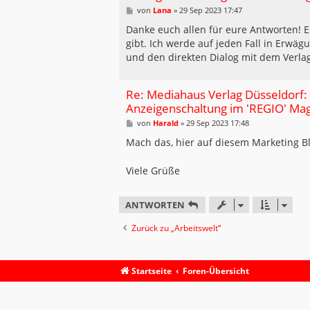
B
von
Lana
»
29 Sep 2023 17:47
e
i
Danke euch allen für eure Antworten! Es
t
gibt. Ich werde auf jeden Fall in Erwäg
r
a
und den direkten Dialog mit dem Verlag
g
Re: Mediahaus Verlag Düsseldorf:
Anzeigenschaltung im 'REGIO' Ma
B
von
Harald
»
29 Sep 2023 17:48
e
i
Mach das, hier auf diesem Marketing B
t
r
a
Viele Grüße
g
ANTWORTEN
Zurück zu „Arbeitswelt“
Startseite
Foren-Übersicht