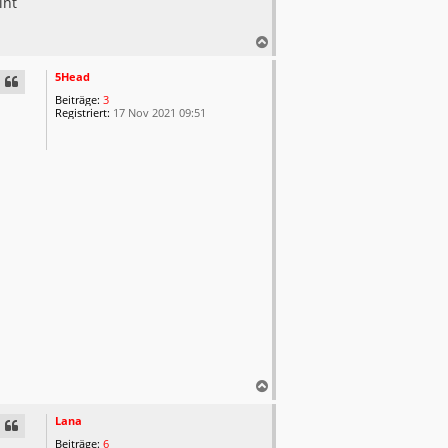
int
N
a
c
5Head
h
Beiträge:
3
o
Registriert:
17 Nov 2021 09:51
b
e
n
N
a
c
Lana
h
Beiträge:
6