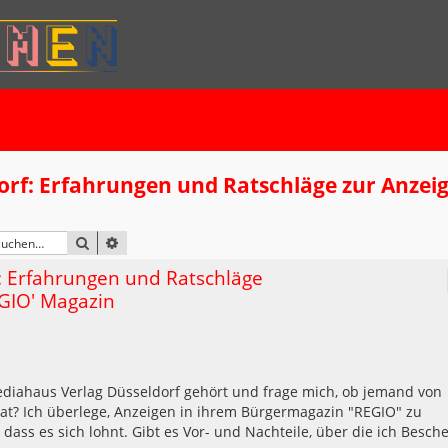
rf: Erfahrungen und Ratschläge zur Anzei
SUCHE
ERWEITERTE SUCHE
: Erfahrungen und Ratschläge
EGIO' Magazin
 Mediahaus Verlag Düsseldorf gehört und frage mich, ob jemand von
t? Ich überlege, Anzeigen in ihrem Bürgermagazin "REGIO" zu
 dass es sich lohnt. Gibt es Vor- und Nachteile, über die ich Besch