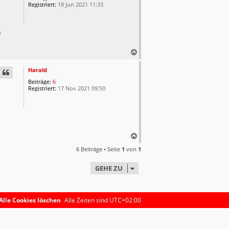
o
Registriert:
18 Jun 2021 11:33
b
e
n
n
n
N
a
c
Harald
h
Beiträge:
6
o
Registriert:
17 Nov 2021 09:50
b
e
n
N
a
6 Beiträge • Seite
1
von
1
c
h
GEHE ZU
o
b
e
n
Alle Cookies löschen
Alle Zeiten sind
UTC+02:00