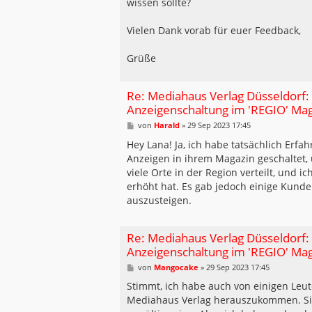
wissen sollte?
Vielen Dank vorab für euer Feedback,
Grüße
Re: Mediahaus Verlag Düsseldorf:
Anzeigenschaltung im 'REGIO' Ma
B
von
Harald
»
29 Sep 2023 17:45
e
i
Hey Lana! Ja, ich habe tatsächlich Er
t
Anzeigen in ihrem Magazin geschaltet,
r
a
viele Orte in der Region verteilt, und i
g
erhöht hat. Es gab jedoch einige Kund
auszusteigen.
Re: Mediahaus Verlag Düsseldorf:
Anzeigenschaltung im 'REGIO' Ma
B
von
Mangocake
»
29 Sep 2023 17:45
e
i
Stimmt, ich habe auch von einigen Leut
t
Mediahaus Verlag herauszukommen. Sie
r
a