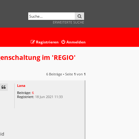
SUCHE
ERWEITERTE SUCHE
Registrieren
Anmelden
genschaltung im 'REGIO'
6 Beiträge • Seite
1
von
1
Lana
Beiträge:
6
Registriert:
18 Jun 2021 11:33
eid