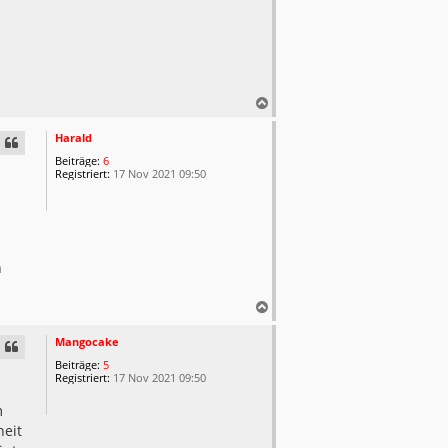
N
a
c
Harald
h
Beiträge:
6
o
Registriert:
17 Nov 2021 09:50
b
e
n
n
N
a
c
Mangocake
h
Beiträge:
5
o
Registriert:
17 Nov 2021 09:50
b
e
m
n
eit