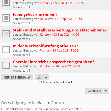
Letzter Beitrag von
MarvinLenor
«
26 Okt 2021 12:59
Antworten:
1
Jobangebot annehmen?
Letzter Beitrag von
BelleReve
«
21 Sep 2021 11:55
Antworten:
1
Stahl- und Metallverarbeitung, Projektschablone?
Letzter Beitrag von
Karsten
«
03 Sep 2021 14:06
Antworten:
1
In der Werkstoffprüfung arbeiten?
Letzter Beitrag von
Marius
«
24 Aug 2021 15:08
Antworten:
1
Chemie Unterricht ansprechend gestalten?
Letzter Beitrag von
VomFach
«
28 Jun 2021 14:30
Antworten:
1
NEUES THEMA
14 Themen • Seite
1
von
1
GEHE ZU
Berechtigungen in diesem Forum
Du darfst
keine
neuen Themen in diesem Forum erstellen.