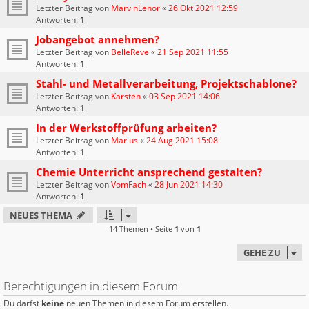
Letzter Beitrag von
MarvinLenor
«
26 Okt 2021 12:59
Antworten:
1
Jobangebot annehmen?
Letzter Beitrag von
BelleReve
«
21 Sep 2021 11:55
Antworten:
1
Stahl- und Metallverarbeitung, Projektschablone?
Letzter Beitrag von
Karsten
«
03 Sep 2021 14:06
Antworten:
1
In der Werkstoffprüfung arbeiten?
Letzter Beitrag von
Marius
«
24 Aug 2021 15:08
Antworten:
1
Chemie Unterricht ansprechend gestalten?
Letzter Beitrag von
VomFach
«
28 Jun 2021 14:30
Antworten:
1
NEUES THEMA
14 Themen • Seite
1
von
1
GEHE ZU
Berechtigungen in diesem Forum
Du darfst
keine
neuen Themen in diesem Forum erstellen.