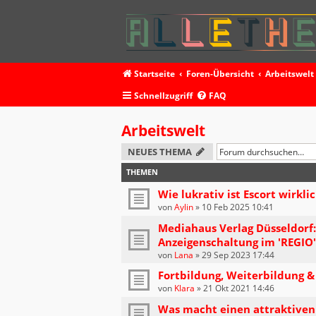
Startseite
Foren-Übersicht
Arbeitswelt
Schnellzugriff
FAQ
Arbeitswelt
NEUES THEMA
THEMEN
Wie lukrativ ist Escort wirkl
von
Aylin
»
10 Feb 2025 10:41
Mediahaus Verlag Düsseldorf:
Anzeigenschaltung im 'REGIO
von
Lana
»
29 Sep 2023 17:44
Fortbildung, Weiterbildung &
von
Klara
»
21 Okt 2021 14:46
Was macht einen attraktiven