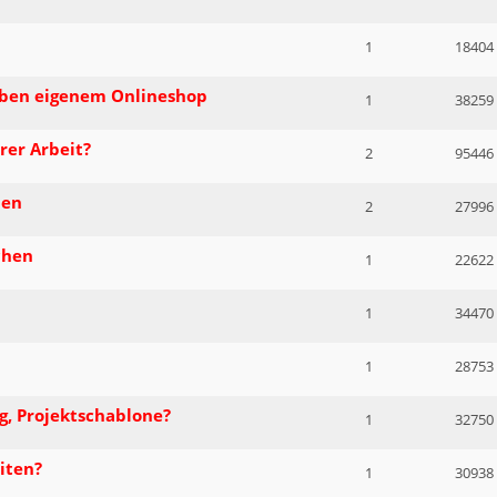
1
18404
ben eigenem Onlineshop
1
38259
rer Arbeit?
2
95446
nen
2
27996
chen
1
22622
1
34470
1
28753
g, Projektschablone?
1
32750
iten?
1
30938