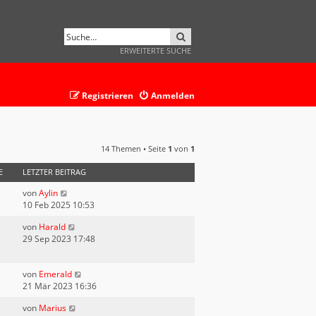
SUCHE
ERWEITERTE SUCHE
Registrieren
Anmelden
14 Themen • Seite
1
von
1
E
LETZTER BEITRAG
von
Aylin
10 Feb 2025 10:53
von
Harald
29 Sep 2023 17:48
von
Emerald
21 Mär 2023 16:36
von
Marius