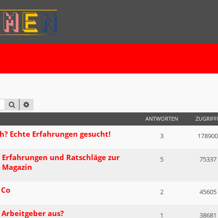
SUCHE
ERWEITERTE SUCHE
ANTWORTEN
ZUGRIFF
ich? Echte Erfahrungen gesucht!
3
178900
 Erfahrungen und Ratschläge zur
5
75337
' Magazin
 Co
2
45605
 Arbeitgeber aus?
1
38681