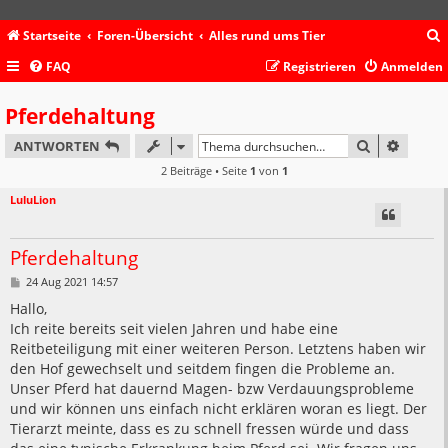
Startseite
Foren-Übersicht
Alles rund ums Tier
FAQ
Registrieren
Anmelden
c
Pferdehaltung
SUCHE
ERWEIT
ANTWORTEN
2 Beiträge • Seite
1
von
1
LuluLion
Pferdehaltung
B
24 Aug 2021 14:57
e
i
Hallo,
t
Ich reite bereits seit vielen Jahren und habe eine
r
a
Reitbeteiligung mit einer weiteren Person. Letztens haben wir
g
den Hof gewechselt und seitdem fingen die Probleme an.
Unser Pferd hat dauernd Magen- bzw Verdauungsprobleme
und wir können uns einfach nicht erklären woran es liegt. Der
Tierarzt meinte, dass es zu schnell fressen würde und dass