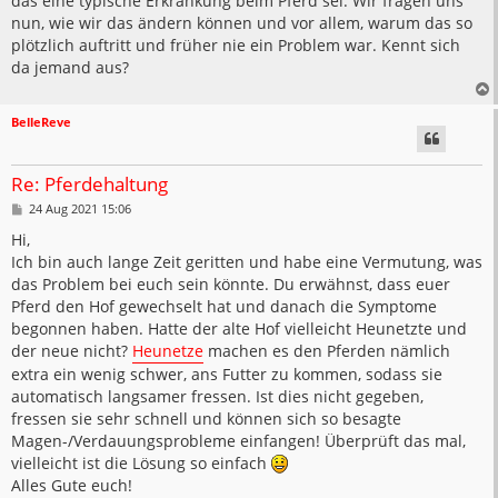
das eine typische Erkrankung beim Pferd sei. Wir fragen uns
nun, wie wir das ändern können und vor allem, warum das so
plötzlich auftritt und früher nie ein Problem war. Kennt sich
da jemand aus?
BelleReve
Re: Pferdehaltung
B
24 Aug 2021 15:06
e
i
Hi,
t
Ich bin auch lange Zeit geritten und habe eine Vermutung, was
r
a
das Problem bei euch sein könnte. Du erwähnst, dass euer
g
Pferd den Hof gewechselt hat und danach die Symptome
begonnen haben. Hatte der alte Hof vielleicht Heunetzte und
der neue nicht?
Heunetze
machen es den Pferden nämlich
extra ein wenig schwer, ans Futter zu kommen, sodass sie
automatisch langsamer fressen. Ist dies nicht gegeben,
fressen sie sehr schnell und können sich so besagte
Magen-/Verdauungsprobleme einfangen! Überprüft das mal,
vielleicht ist die Lösung so einfach
Alles Gute euch!