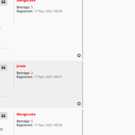
Mangocake
h
Beiträge:
5
o
Registriert:
17 Nov 2021 09:50
b
e
n
h
N
a
c
Jessie
h
Beiträge:
2
o
Registriert:
17 Nov 2021 09:51
b
e
n
N
a
c
Mangocake
h
Beiträge:
5
o
Registriert:
17 Nov 2021 09:50
er
b
e