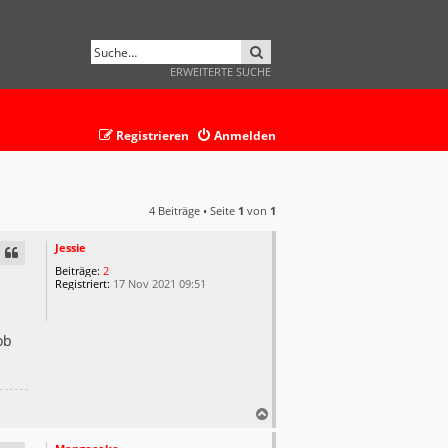
SUCHE
ERWEITERTE SUCHE
Registrieren
Anmelden
4 Beiträge • Seite
1
von
1
Jessie
Beiträge:
2
Registriert:
17 Nov 2021 09:51
ob
N
a
c