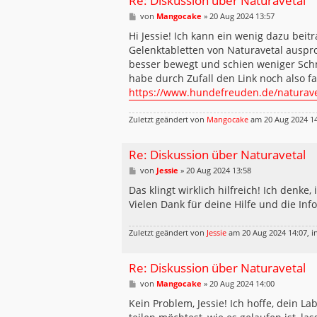
Re: Diskussion über Naturavetal
B
von
Mangocake
»
20 Aug 2024 13:57
e
i
Hi Jessie! Ich kann ein wenig dazu bei
t
Gelenktabletten von Naturavetal auspro
r
a
besser bewegt und schien weniger Sch
g
habe durch Zufall den Link noch also f
https://www.hundefreuden.de/naturave
Zuletzt geändert von
Mangocake
am 20 Aug 2024 14
Re: Diskussion über Naturavetal
B
von
Jessie
»
20 Aug 2024 13:58
e
i
Das klingt wirklich hilfreich! Ich denk
t
Vielen Dank für deine Hilfe und die In
r
a
g
Zuletzt geändert von
Jessie
am 20 Aug 2024 14:07, i
Re: Diskussion über Naturavetal
B
von
Mangocake
»
20 Aug 2024 14:00
e
i
Kein Problem, Jessie! Ich hoffe, dein L
t