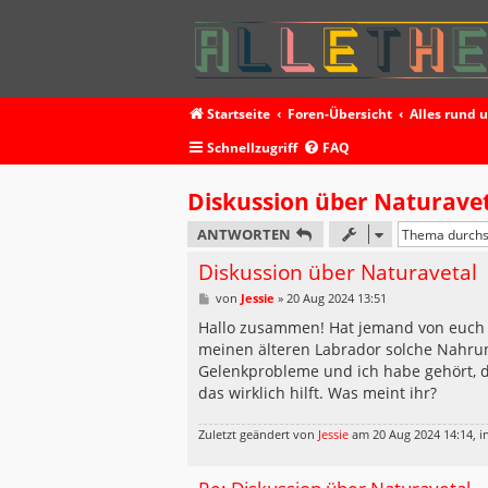
Startseite
Foren-Übersicht
Alles rund 
Schnellzugriff
FAQ
Diskussion über Naturave
ANTWORTEN
Diskussion über Naturavetal
B
von
Jessie
»
20 Aug 2024 13:51
e
i
Hallo zusammen! Hat jemand von euch E
t
meinen älteren Labrador solche Nahrungs
r
a
Gelenkprobleme und ich habe gehört, da
g
das wirklich hilft. Was meint ihr?
Zuletzt geändert von
Jessie
am 20 Aug 2024 14:14, i