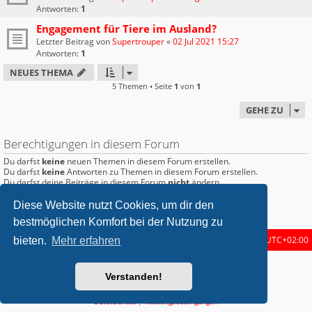
Antworten:
1
Engagement für Tiere im Ausland?
Letzter Beitrag von
Supertrouper
«
02 Jul 2021 15:27
Antworten:
1
NEUES THEMA
5 Themen • Seite
1
von
1
GEHE ZU
Berechtigungen in diesem Forum
Du darfst
keine
neuen Themen in diesem Forum erstellen.
Du darfst
keine
Antworten zu Themen in diesem Forum erstellen.
Du darfst deine Beiträge in diesem Forum
nicht
ändern.
Du darfst deine Beiträge in diesem Forum
nicht
löschen.
Du darfst
keine
Dateianhänge in diesem Forum erstellen.
Diese Website nutzt Cookies, um dir den
bestmöglichen Komfort bei der Nutzung zu
Startseite
Foren-Übersicht
Alle Zeiten sind
UTC+02:00
bieten.
Mehr erfahren
metrolike style by
Eric Seguin
Updated for phpBB3.2 by
Ian Bradley
Verstanden!
Powered by
phpBB
® Forum Software © phpBB Limited
Deutsche Übersetzung durch
phpBB.de
Datenschutz
|
Nutzungsbedingungen