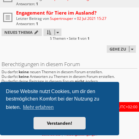
Antworten:
1
Engagement für Tiere im Ausland?
Letzter Beitrag von
Supertrouper
«
02 Jul 2021 15:27
Antworten:
1
NEUES THEMA
5 Themen • Seite
1
von
1
GEHE ZU
Berechtigungen in diesem Forum
Du darfst
keine
neuen Themen in diesem Forum erstellen.
Du darfst
keine
Antworten zu Themen in diesem Forum erstellen.
Du darfst deine Beiträge in diesem Forum
nicht
ändern.
Du darfst deine Beiträge in diesem Forum
nicht
löschen.
Du darfst
keine
Dateianhänge in diesem Forum erstellen.
Diese Website nutzt Cookies, um dir den
bestmöglichen Komfort bei der Nutzung zu
Startseite
Foren-Übersicht
Alle Zeiten sind
UTC+02:00
bieten.
Mehr erfahren
metrolike style by
Eric Seguin
Updated for phpBB3.2 by
Ian Bradley
Verstanden!
Powered by
phpBB
® Forum Software © phpBB Limited
Deutsche Übersetzung durch
phpBB.de
Datenschutz
|
Nutzungsbedingungen