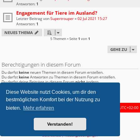
Antworten:
1
Engagement für Tiere im Ausland?
Letzter Beitrag von
Supertrouper
«
02 Jul 2021 15:27
Antworten:
1
NEUES THEMA
5 Themen • Seite
1
von
1
GEHE ZU
Berechtigungen in diesem Forum
Du darfst
keine
neuen Themen in diesem Forum erstellen.
Du darfst
keine
Antworten zu Themen in diesem Forum erstellen.
Du darfst deine Beiträge in diesem Forum
nicht
ändern.
Du darfst deine Beiträge in diesem Forum
nicht
löschen.
Du darfst
keine
Dateianhänge in diesem Forum erstellen.
Diese Website nutzt Cookies, um dir den
bestmöglichen Komfort bei der Nutzung zu
Startseite
Foren-Übersicht
Alle Zeiten sind
UTC+02:00
bieten.
Mehr erfahren
metrolike style by
Eric Seguin
Updated for phpBB3.2 by
Ian Bradley
Verstanden!
Powered by
phpBB
® Forum Software © phpBB Limited
Deutsche Übersetzung durch
phpBB.de
Datenschutz
|
Nutzungsbedingungen