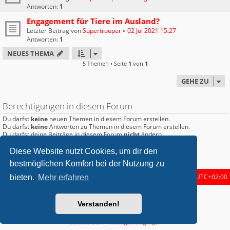
Antworten:
1
Engagement für Tiere im Ausland?
Letzter Beitrag von
Supertrouper
«
02 Jul 2021 15:27
Antworten:
1
NEUES THEMA
5 Themen • Seite
1
von
1
GEHE ZU
Berechtigungen in diesem Forum
Du darfst
keine
neuen Themen in diesem Forum erstellen.
Du darfst
keine
Antworten zu Themen in diesem Forum erstellen.
Du darfst deine Beiträge in diesem Forum
nicht
ändern.
Du darfst deine Beiträge in diesem Forum
nicht
löschen.
Du darfst
keine
Dateianhänge in diesem Forum erstellen.
Diese Website nutzt Cookies, um dir den
bestmöglichen Komfort bei der Nutzung zu
Startseite
Foren-Übersicht
Alle Zeiten sind
UTC+02:00
bieten.
Mehr erfahren
metrolike style by
Eric Seguin
Updated for phpBB3.2 by
Ian Bradley
Verstanden!
Powered by
phpBB
® Forum Software © phpBB Limited
Deutsche Übersetzung durch
phpBB.de
Datenschutz
|
Nutzungsbedingungen